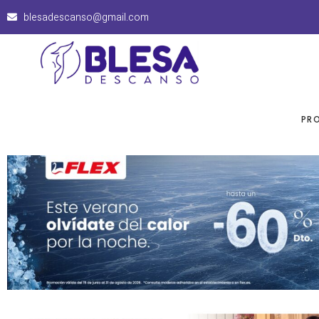
blesadescanso@gmail.com
PR