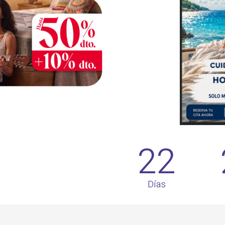
22
Días