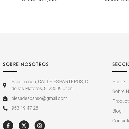
SOBRE NOSOTROS
SECCI
Esquina con, CALLE ESPARTEROS, C.
Home
de los Plateros, 8, 23009 Jaén
Sobre N
blesadescanso@gmail.com
Produc
953 19 47 28
Blog
Contact