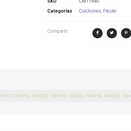
SKU
CM11940
Categorías
Colchones
,
Pikolin
Compartir:
0×182
,
135×190
,
135×200
,
150×190
,
150×200
,
160×190
,
160×200
,
180×