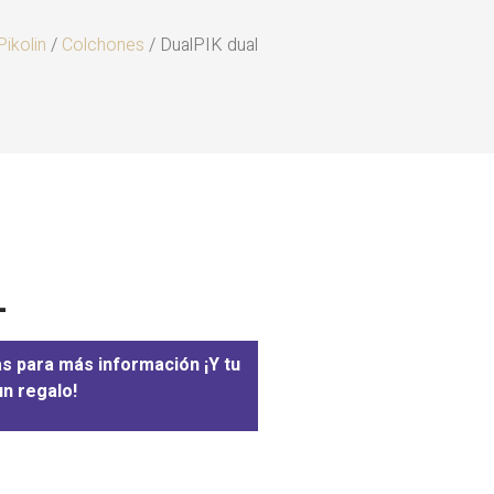
Pikolin
/
Colchones
/ DualPIK dual
L
as para más información ¡Y tu
n regalo!