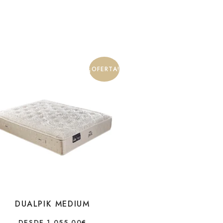
¡OFERTA!
DUALPIK MEDIUM
DESDE
1.055,00
€