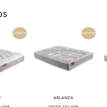
OS
¡OFERTA!
¡OFERTA!
P
ARLANZA
3,00
€
DESDE
573,00
€