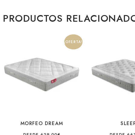
PRODUCTOS RELACIONAD
¡OFERTA!
MORFEO DREAM
SLEE
DESDE
629,00
€
DESDE
66