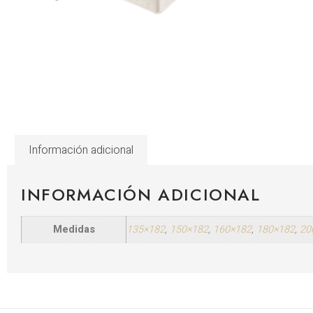
Información adicional
INFORMACIÓN ADICIONAL
Medidas
135×182
,
150×182
,
160×182
,
180×182
,
20