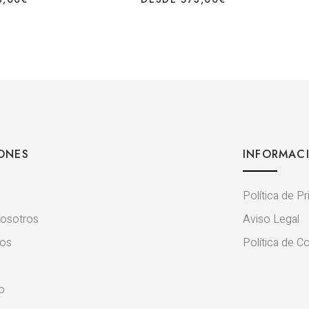
ONES
INFORMAC
Política de P
osotros
Aviso Legal
tos
Política de C
o