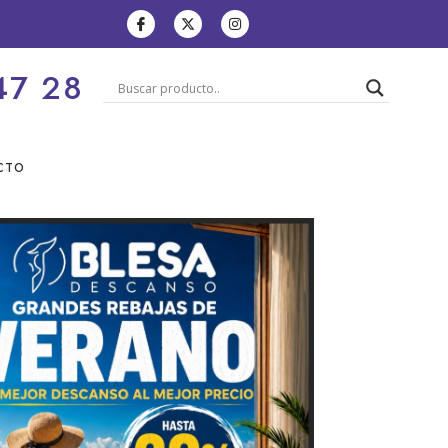
47 28
CTO