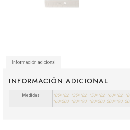
Información adicional
INFORMACIÓN ADICIONAL
Medidas
105×182
,
135×182
,
150×182
,
160×182
,
18
160×200
,
180×190
,
180×200
,
200×190
,
20