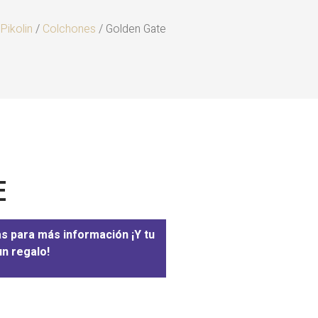
Pikolin
/
Colchones
/ Golden Gate
E
as para más información ¡Y tu
n regalo!