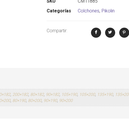
SKU
CM11885
Categorías
Colchones
,
Pikolin
Compartir:
0×182
,
200×182
,
80×182
,
90×182
,
105×190
,
105×200
,
135×190
,
135×20
0×200
,
80×190
,
80×200
,
90×190
,
90×200