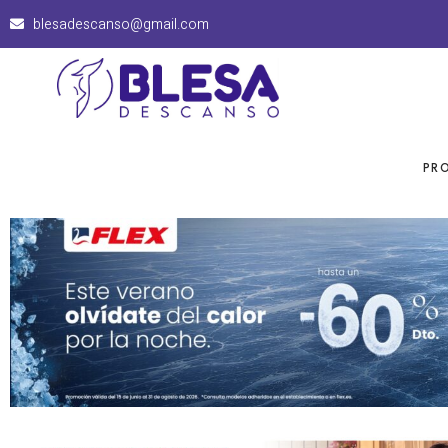
blesadescanso@gmail.com
PR