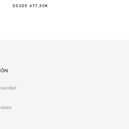
DESDE
677,50
€
IÓN
rivacidad
ookies