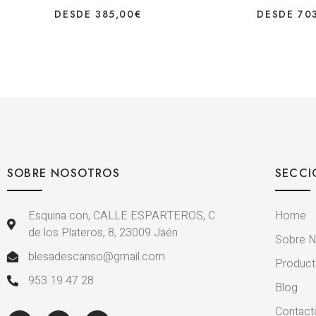
DESDE
385,00
€
DESDE
70
SOBRE NOSOTROS
SECCI
Esquina con, CALLE ESPARTEROS, C.
Home
de los Plateros, 8, 23009 Jaén
Sobre N
blesadescanso@gmail.com
Produc
953 19 47 28
Blog
Contact