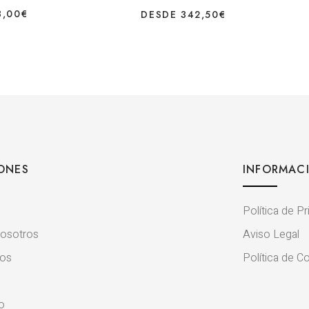
3,00
€
DESDE
342,50
€
ONES
INFORMAC
Política de P
osotros
Aviso Legal
tos
Política de C
o