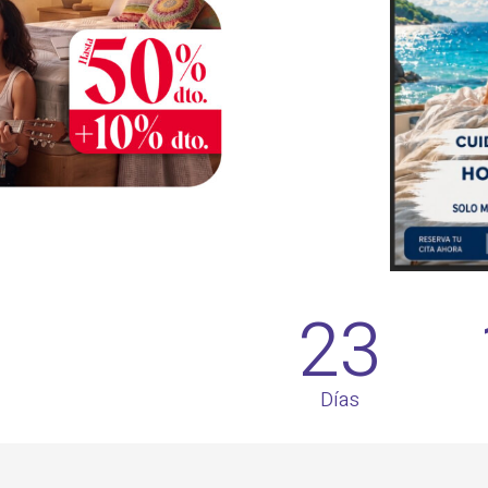
23
Días