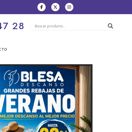
47 28
CTO