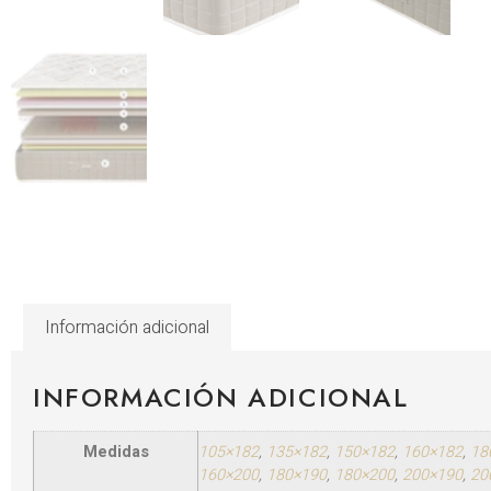
Información adicional
INFORMACIÓN ADICIONAL
Medidas
105×182
,
135×182
,
150×182
,
160×182
,
18
160×200
,
180×190
,
180×200
,
200×190
,
20