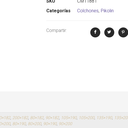
SKU
CM11881
Categorías
Colchones
,
Pikolin
Compartir:
0×182
,
200×182
,
80×182
,
90×182
,
105×190
,
105×200
,
135×190
,
135×20
0×200
,
80×190
,
80×200
,
90×190
,
90×200