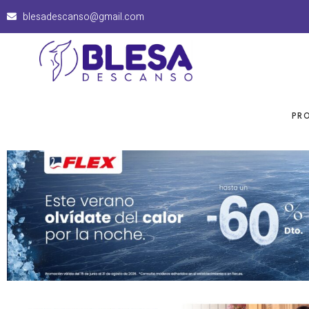
blesadescanso@gmail.com
PR