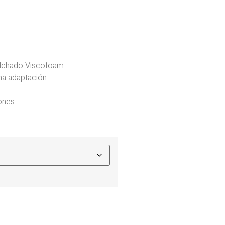
lchado Viscofoam
ima adaptación
iones