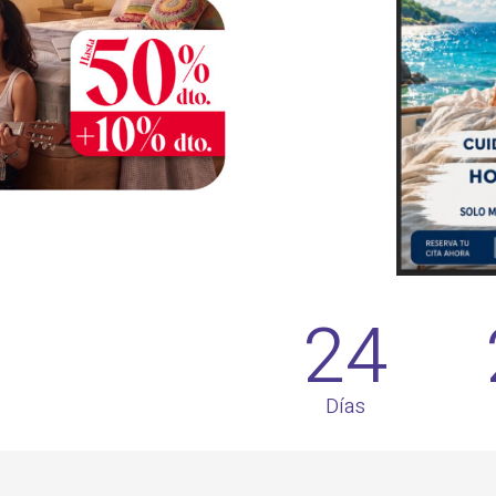
24
Días