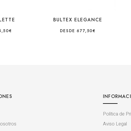
LETTE
BULTEX ELEGANCE
5,50
€
DESDE
677,50
€
ONES
INFORMAC
Política de P
osotros
Aviso Legal