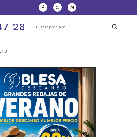
47 28
CTO