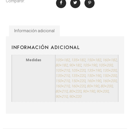
Compartir:
Información adicional
INFORMACIÓN ADICIONAL
Medidas
105×182
,
135×182
,
150×182
,
160×182
,
80×182
,
90×182
,
105×190
,
105×200
,
105×210
,
105×220
,
135×190
,
135×200
,
135×210
,
135×220
,
150×190
,
150×200
,
150×210
,
150×220
,
160×190
,
160×200
,
160×210
,
160×220
,
80×190
,
80×200
,
80×210
,
80×220
,
90×190
,
90×200
,
90×210
,
90×220