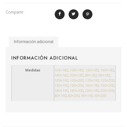
Compartir:
Información adicional
INFORMACIÓN ADICIONAL
Medidas
105×182
,
135×182
,
150×182
,
160×182
,
180×182
,
200×182
,
80×182
,
90×182
,
105×190
,
105×200
,
135×190
,
135×200
,
150×190
,
150×200
,
160×190
,
160×200
,
180×190
,
180×200
,
200×190
,
200×200
,
80×190
,
80×200
,
90×190
,
90×200