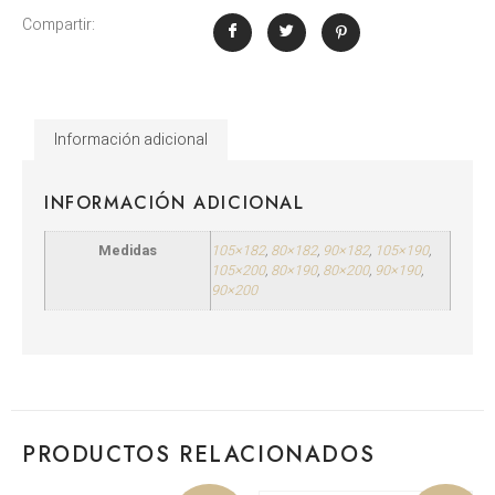
Compartir:
Información adicional
INFORMACIÓN ADICIONAL
Medidas
105×182
,
80×182
,
90×182
,
105×190
,
105×200
,
80×190
,
80×200
,
90×190
,
90×200
PRODUCTOS RELACIONADOS