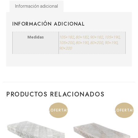
Información adicional
INFORMACIÓN ADICIONAL
Medidas
105×182
,
80×182
,
90×182
,
105×190
,
105×200
,
80×190
,
80×200
,
90×190
,
90×200
PRODUCTOS RELACIONADOS
¡OFERTA!
¡OFERTA!