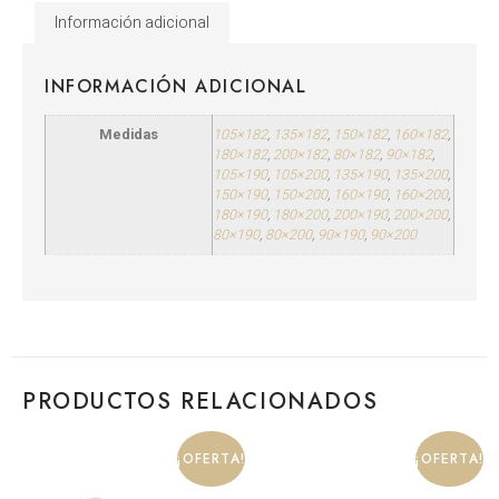
Información adicional
INFORMACIÓN ADICIONAL
Medidas
105×182
,
135×182
,
150×182
,
160×182
,
180×182
,
200×182
,
80×182
,
90×182
,
105×190
,
105×200
,
135×190
,
135×200
,
150×190
,
150×200
,
160×190
,
160×200
,
180×190
,
180×200
,
200×190
,
200×200
,
80×190
,
80×200
,
90×190
,
90×200
PRODUCTOS RELACIONADOS
¡OFERTA!
¡OFERTA!