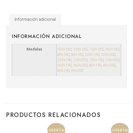
Información adicional
INFORMACIÓN ADICIONAL
Medidas
105×182
,
135×182
,
150×182
,
160×182
,
80×182
,
90×182
,
105×190
,
105×200
,
135×190
,
135×200
,
150×190
,
150×200
,
160×190
,
160×200
,
80×190
,
80×200
,
90×190
,
90×200
PRODUCTOS RELACIONADOS
¡OFERTA!
¡OFERTA!