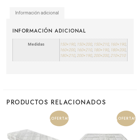
Información adicional
INFORMACIÓN ADICIONAL
Medidas
150×190
,
150×200
,
150×210
,
160×190
,
160×200
,
160×210
,
180×190
,
180×200
,
180×210
,
200×190
,
200×200
,
210×210
PRODUCTOS RELACIONADOS
¡OFERTA!
¡OFERTA!