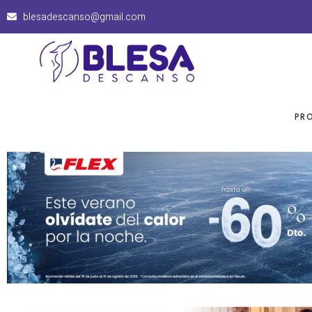
blesadescanso@gmail.com
PR