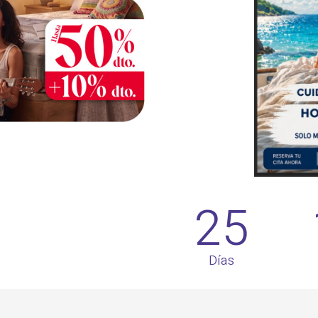
25
Días