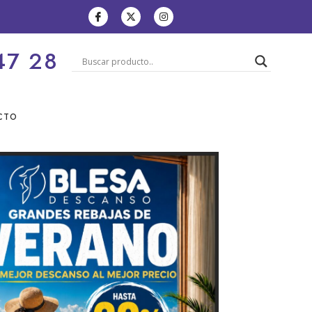
47 28
CTO